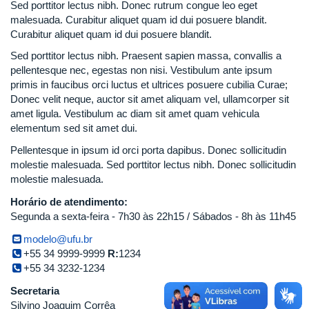
Sed porttitor lectus nibh. Donec rutrum congue leo eget
malesuada. Curabitur aliquet quam id dui posuere blandit.
Curabitur aliquet quam id dui posuere blandit.
Sed porttitor lectus nibh. Praesent sapien massa, convallis a
pellentesque nec, egestas non nisi. Vestibulum ante ipsum
primis in faucibus orci luctus et ultrices posuere cubilia Curae;
Donec velit neque, auctor sit amet aliquam vel, ullamcorper sit
amet ligula. Vestibulum ac diam sit amet quam vehicula
elementum sed sit amet dui.
Pellentesque in ipsum id orci porta dapibus. Donec sollicitudin
molestie malesuada. Sed porttitor lectus nibh. Donec sollicitudin
molestie malesuada.
Horário de atendimento:
Segunda a sexta-feira - 7h30 às 22h15 / Sábados - 8h às 11h45
modelo@ufu.br
+55 34 9999-9999
R:
1234
+55 34 3232-1234
Secretaria
Silvino Joaquim Corrêa