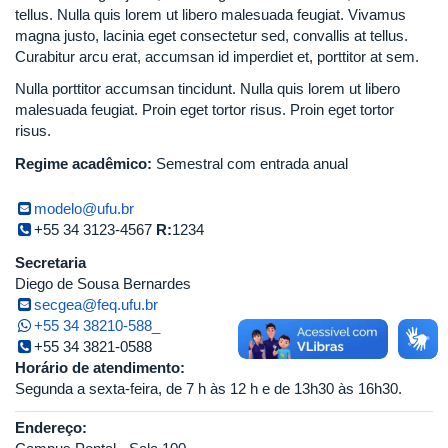
tellus. Nulla quis lorem ut libero malesuada feugiat. Vivamus
magna justo, lacinia eget consectetur sed, convallis at tellus.
Curabitur arcu erat, accumsan id imperdiet et, porttitor at sem.
Nulla porttitor accumsan tincidunt. Nulla quis lorem ut libero
malesuada feugiat. Proin eget tortor risus. Proin eget tortor
risus.
Regime acadêmico:
Semestral com entrada anual
modelo@ufu.br
+55 34 3123-4567
R:
1234
Secretaria
Diego de Sousa Bernardes
secgea@feq.ufu.br
+55 34 38210-588_
+55 34 3821-0588
Horário de atendimento:
Segunda a sexta-feira, de 7 h às 12 h e de 13h30 às 16h30.
Endereço: