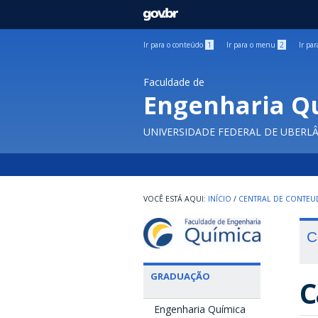
GOVBR
Ir para o conteúdo
1
Ir para o menu
2
Ir pa
Faculdade de
Engenharia Q
UNIVERSIDADE FEDERAL DE UBERL
INÍCIO
/
CENTRAL DE CONTE
C
GRADUAÇÃO
C
Engenharia Química