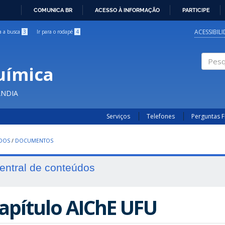
COMUNICA BR
ACESSO À INFORMAÇÃO
PARTICIPE
IR
PARA
ACESSIBIL
ra a busca
3
Ir para o rodapé
4
O
CONTEÚDO
uímica
Pesqui
ÂNDIA
Serviços
Telefones
Perguntas 
UDOS
/
DOCUMENTOS
entral de conteúdos
apítulo AIChE UFU