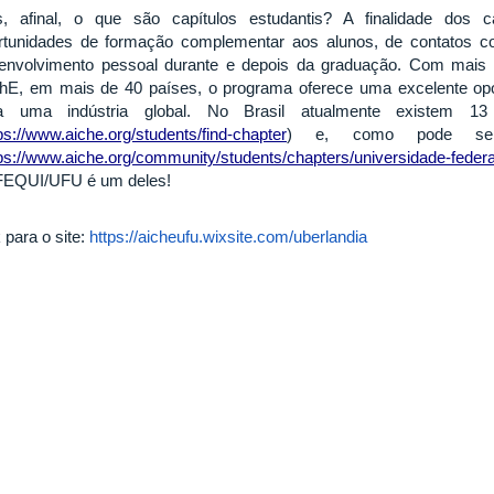
, afinal, o que são capítulos estudantis? A finalidade dos ca
rtunidades de formação complementar aos alunos, de contatos 
envolvimento pessoal durante e depois da graduação. Com mais 
hE, em mais de 40 países, o programa oferece uma excelente op
a uma indústria global. No Brasil atualmente existem 1
ps://www.aiche.org/students/find-chapter
) e, como pode ser
ps://www.aiche.org/community/students/chapters/universidade-federa
FEQUI/UFU é um deles!
 para o site:
https://aicheufu.wixsite.com/uberlandia