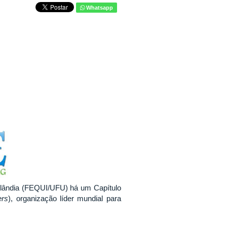
Whatsapp
rlândia (FEQUI/UFU) há um Capítulo
ers
), organização líder mundial para