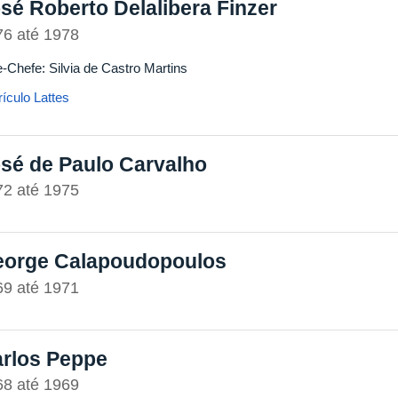
sé Roberto Delalibera Finzer
76
até
1978
e-Chefe: Silvia de Castro Martins
ículo Lattes
sé de Paulo Carvalho
72
até
1975
orge Calapoudopoulos
69
até
1971
rlos Peppe
68
até
1969