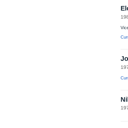
El
19
Vic
Curr
Jo
19
Curr
Ni
19