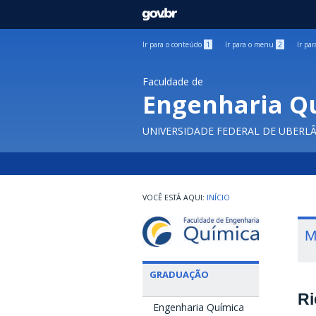
GOVBR
Ir para o conteúdo
1
Ir para o menu
2
Ir pa
Faculdade de
Engenharia Q
UNIVERSIDADE FEDERAL DE UBERL
INÍCIO
M
GRADUAÇÃO
Ri
Engenharia Química