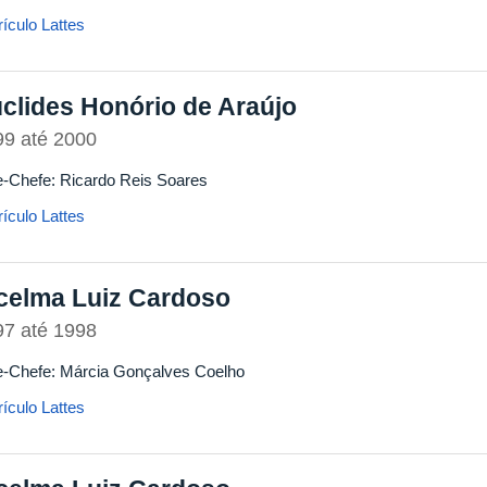
ículo Lattes
clides Honório de Araújo
99
até
2000
e-Chefe: Ricardo Reis Soares
ículo Lattes
celma Luiz Cardoso
97
até
1998
e-Chefe: Márcia Gonçalves Coelho
ículo Lattes