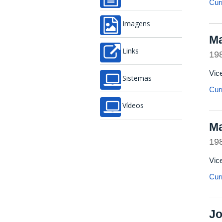
Curr
Imagens
Ma
Links
19
Vic
Sistemas
Curr
Vídeos
Ma
19
Vic
Curr
Jo