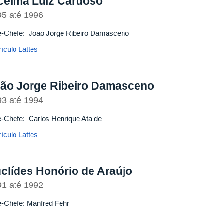
celma Luiz Cardoso
95
até
1996
e-Chefe: João Jorge Ribeiro Damasceno
ículo Lattes
ão Jorge Ribeiro Damasceno
93
até
1994
e-Chefe: Carlos Henrique Ataíde
ículo Lattes
clídes Honório de Araújo
91
até
1992
e-Chefe: Manfred Fehr