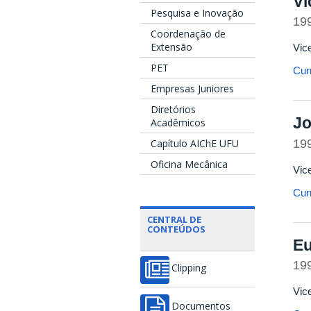
Vi
Pesquisa e Inovação
19
Coordenação de
Extensão
Vic
PET
Curr
Empresas Juniores
Diretórios
Jo
Acadêmicos
19
Capítulo AIChE UFU
Oficina Mecânica
Vic
Curr
CENTRAL DE
CONTEÚDOS
Eu
19
Clipping
Vic
Documentos