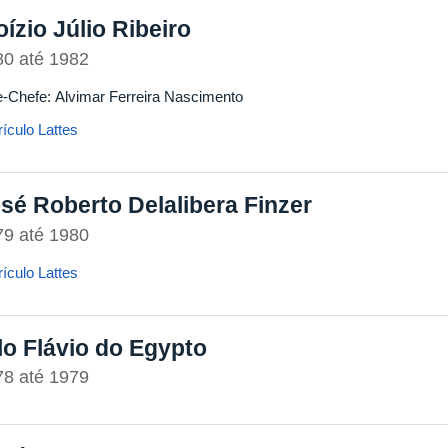
oízio Júlio Ribeiro
80
até
1982
e-Chefe: Alvimar Ferreira Nascimento
ículo Lattes
sé Roberto Delalibera Finzer
79
até
1980
ículo Lattes
lo Flávio do Egypto
78
até
1979