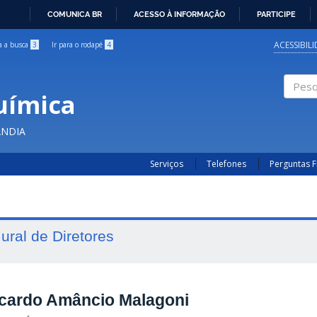
COMUNICA BR
ACESSO À INFORMAÇÃO
PARTICIPE
IR
PARA
ACESSIBIL
ra a busca
3
Ir para o rodapé
4
O
CONTEÚDO
uímica
Pesqui
ÂNDIA
Serviços
Telefones
Perguntas 
ural de Diretores
cardo Amâncio Malagoni