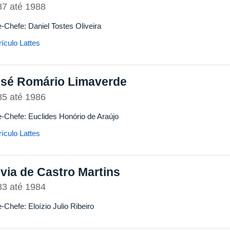
87
até
1988
e-Chefe: Daniel Tostes Oliveira
ículo Lattes
sé Romário Limaverde
85
até
1986
e-Chefe: Euclides Honório de Araújo
ículo Lattes
lvia de Castro Martins
83
até
1984
-Chefe: Eloízio Julio Ribeiro