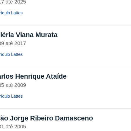
17
até
2025
ículo Lattes
léria Viana Murata
09
até
2017
ículo Lattes
rlos Henrique Ataíde
05
até
2009
ículo Lattes
ão Jorge Ribeiro Damasceno
01
até
2005