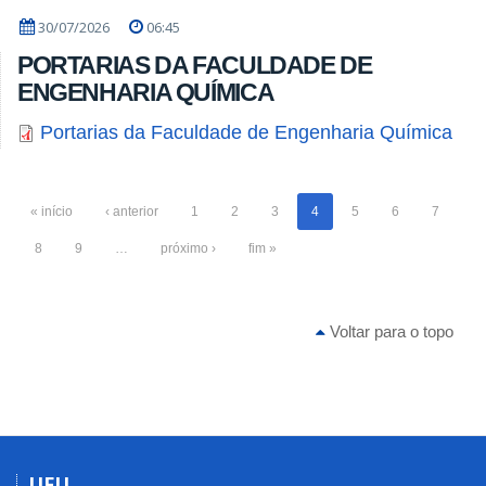
30/07/2026
06:45
PORTARIAS DA FACULDADE DE
ENGENHARIA QUÍMICA
Portarias da Faculdade de Engenharia Química
« início
‹ anterior
1
2
3
4
5
6
7
8
9
…
próximo ›
fim »
Voltar para o topo
UFU