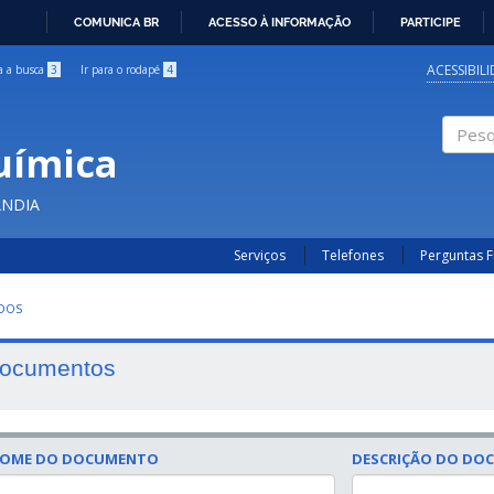
COMUNICA BR
ACESSO À INFORMAÇÃO
PARTICIPE
IR
PARA
ACESSIBIL
ra a busca
3
Ir para o rodapé
4
O
CONTEÚDO
uímica
Pesqui
ÂNDIA
Serviços
Telefones
Perguntas 
UDOS
ocumentos
OME DO DOCUMENTO
DESCRIÇÃO DO DO