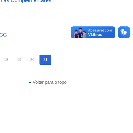
rmas Complementares
TCC
18
19
20
21
Voltar para o topo