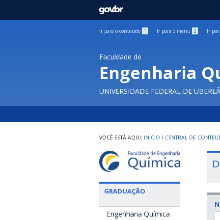
GOVBR
Ir para o conteúdo
1
Ir para o menu
2
Ir pa
Faculdade de
Engenharia Q
UNIVERSIDADE FEDERAL DE UBERL
INÍCIO
/
CENTRAL DE CONTE
D
GRADUAÇÃO
N
Engenharia Química