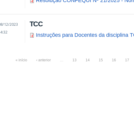
Resolução CONFEQUI Nº 21/2025 - No
TCC
08/12/2023
14:32
Instruções para Docentes da disciplina 
« início
‹ anterior
…
13
14
15
16
17