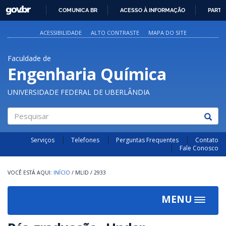
GOVBR
COMUNICA BR
ACESSO À INFORMAÇÃO
PARTI
IR
PARA
ACESSIBILIDADE
ALTO CONTRASTE
MAPA DO SITE
O
CONTEÚDO
Faculdade de
Engenharia Química
UNIVERSIDADE FEDERAL DE UBERLÂNDIA
Pesquisar
Serviços
Telefones
Perguntas Frequentes
Contato
Fale Conosco
INÍCIO
/
MLID
/
2933
MENU
Toggle
navigat