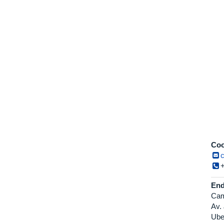
Coo
End
Cam
Av.
Ube