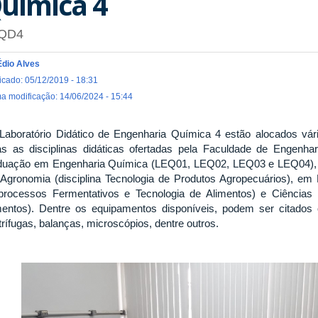
uímica 4
QD4
Édio Alves
icado: 05/12/2019 - 18:31
ma modificação: 14/06/2024 - 15:44
Laboratório Didático de Engenharia Química 4 estão alocados v
as as disciplinas didáticas ofertadas pela Faculdade de Engenha
duação em Engenharia Química (LEQ01, LEQ02, LEQ03 e LEQ04), 
Agronomia (disciplina Tecnologia de Produtos Agropecuários), em Bi
processos Fermentativos e Tecnologia de Alimentos) e Ciências Bi
mentos). Dentre os equipamentos disponíveis, podem ser citados
trífugas, balanças, microscópios, dentre outros.