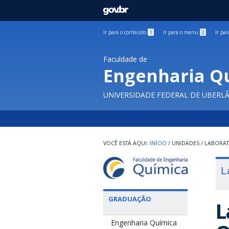
GOVBR
Ir para o conteúdo
1
Ir para o menu
2
Ir pa
Faculdade de
Engenharia Q
UNIVERSIDADE FEDERAL DE UBERL
INÍCIO
/
UNIDADES
/
LABORA
L
GRADUAÇÃO
L
Engenharia Química