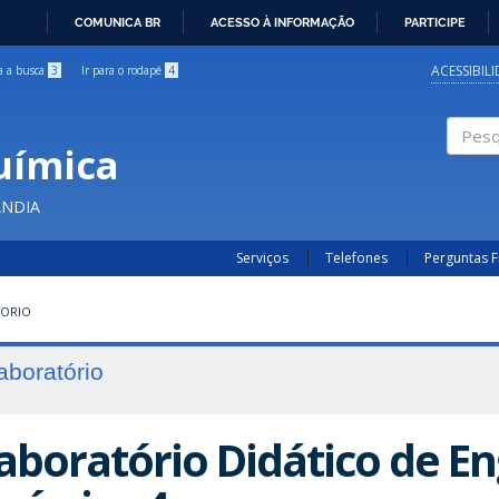
COMUNICA BR
ACESSO À INFORMAÇÃO
PARTICIPE
IR
PARA
ACESSIBIL
ra a busca
3
Ir para o rodapé
4
O
CONTEÚDO
uímica
Pesqui
ÂNDIA
Serviços
Telefones
Perguntas 
TORIO
aboratório
aboratório Didático de E