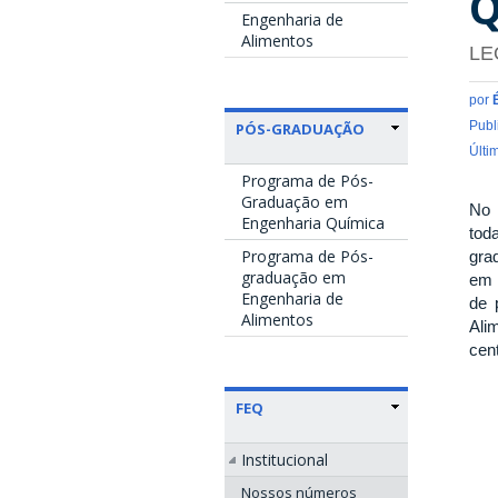
Q
Engenharia de
Alimentos
LE
por
Publ
PÓS-GRADUAÇÃO
Últi
Programa de Pós-
Graduação em
No 
Engenharia Química
tod
Programa de Pós-
gra
graduação em
em 
Engenharia de
de 
Alimentos
Ali
cen
FEQ
Institucional
Nossos números