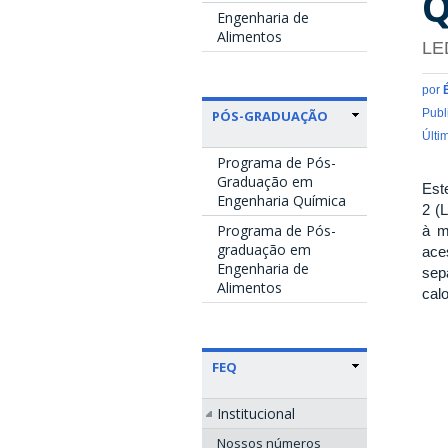
Q
Engenharia de
Alimentos
LE
por
Publ
PÓS-GRADUAÇÃO
Últi
Programa de Pós-
Graduação em
Est
Engenharia Química
2 (
Programa de Pós-
à m
graduação em
ace
Engenharia de
sep
Alimentos
calo
FEQ
Institucional
Nossos números