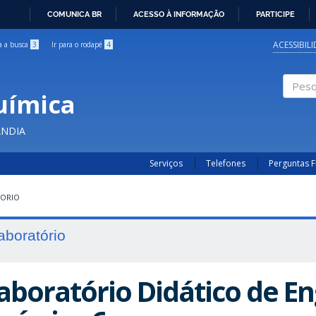
COMUNICA BR
ACESSO À INFORMAÇÃO
PARTICIPE
IR
PARA
ACESSIBIL
ra a busca
3
Ir para o rodapé
4
O
CONTEÚDO
uímica
Pesqui
ÂNDIA
Serviços
Telefones
Perguntas 
TORIO
aboratório
aboratório Didático de E