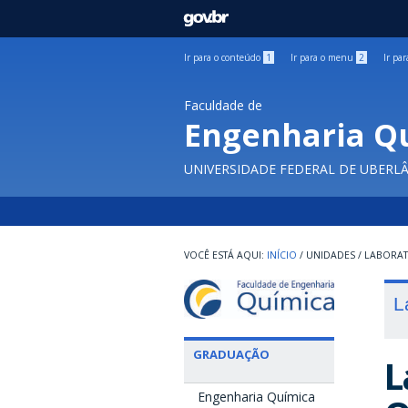
GOVBR
Ir para o conteúdo
1
Ir para o menu
2
Ir pa
Faculdade de
Engenharia Q
UNIVERSIDADE FEDERAL DE UBERL
INÍCIO
/
UNIDADES
/
LABORA
L
GRADUAÇÃO
L
Engenharia Química