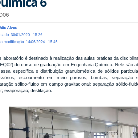
uímica 6
D06
Édio Alves
icado: 30/01/2020 - 15:26
ma modificação: 14/06/2024 - 15:45
e laboratório é destinado à realização das aulas práticas da discipl
LEQ02) do curso de graduação em Engenharia Química. Nele são a
assa específica e distribuição granulométrica de sólidos partic
ssórios; escoamento em meio porosos; bombas; separação sól
aração sólido-fluido em campo gravitacional; separação sólido-flui
r; evaporação; destilação.