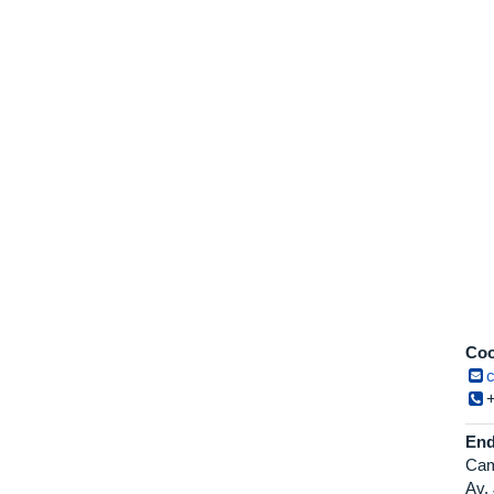
Coo
End
Cam
Av.