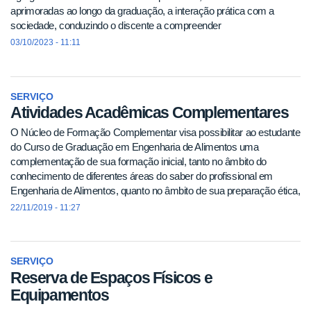
aprimoradas ao longo da graduação, a interação prática com a
sociedade, conduzindo o discente a compreender
03/10/2023 - 11:11
SERVIÇO
Atividades Acadêmicas Complementares
O Núcleo de Formação Complementar visa possibilitar ao estudante
do Curso de Graduação em Engenharia de Alimentos uma
complementação de sua formação inicial, tanto no âmbito do
conhecimento de diferentes áreas do saber do profissional em
Engenharia de Alimentos, quanto no âmbito de sua preparação ética,
estética e humanista. Trata-se de atividades de caráter acadêmico,
22/11/2019 - 11:27
científico, técnico ou cultural escolhidas a critério do estudante,
respeitando as diretrizes fixadas no Projeto Pedagógico e
acompanhadas pelo Colegiado do Curso de Bacharelado em
SERVIÇO
Engenharia de Alimentos.
Reserva de Espaços Físicos e
Equipamentos